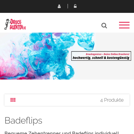
4 Produkte
Badeflips
Bequeme Zehentrenner und Badeflips individuell